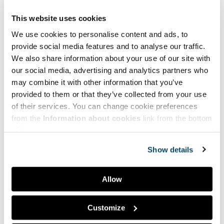
This website uses cookies
We use cookies to personalise content and ads, to
provide social media features and to analyse our traffic.
We also share information about your use of our site with
our social media, advertising and analytics partners who
may combine it with other information that you’ve
provided to them or that they’ve collected from your use
of their services. You can change cookie preferences
from the
Information about cookies
link from the bottom
of the page.
Show details
Tutustu Merikartan
loppuraporttiin
Allow
Merikartan loppuraportti on julkaistu. Raportti kokoaa
Customize
Merikartassa tehdyn työn ja esittelee työn vaikutukset, tuotokset
ja tulokset. Mitä saimme yhdessä aikaiseksi? Miten hiiliviisas ja......