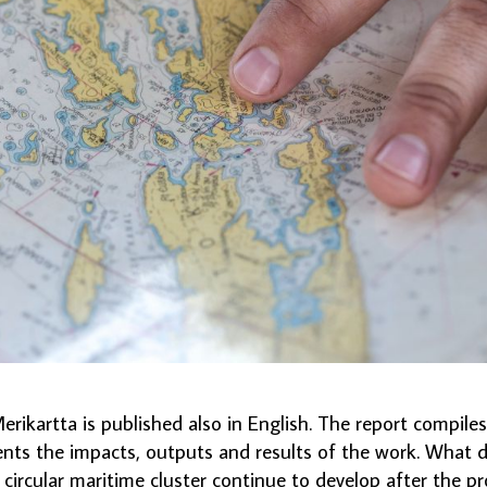
Merikartta is published also in English. The report compile
nts the impacts, outputs and results of the work. What d
circular maritime cluster continue to develop after the pr