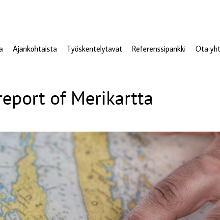
a
Ajankohtaista
Työskentelytavat
Referenssipankki
Ota yht
report of Merikartta