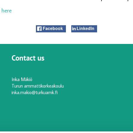
t here
Facebook
LinkedIn
Contact us
Inka Mäkiö
Turun ammattikorkeakoulu
inka.makio@turkuamk.fi