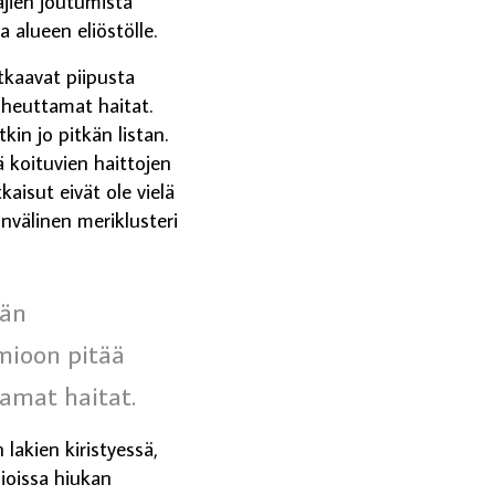
ajien joutumista
a alueen eliöstölle.
tkaavat piipusta
heuttamat haitat.
in jo pitkän listan.
ä koituvien haittojen
aisut eivät ole vielä
invälinen meriklusteri
ään
mioon pitää
amat haitat.
lakien kiristyessä,
sioissa hiukan