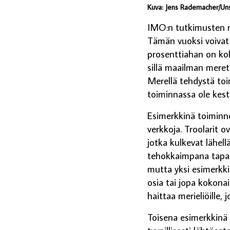
Kuva: Jens Rademacher/Un
IMO:n tutkimusten m
Tämän vuoksi voivat a
prosenttiahan on koht
sillä maailman meret 
Merellä tehdystä toim
toiminnassa ole kest
Esimerkkinä toiminno
verkkoja. Troolarit o
jotka kulkevat lähel
tehokkaimpana tapana
mutta yksi esimerkki 
osia tai jopa kokona
haittaa merieliöille, 
Toisena esimerkkinä 