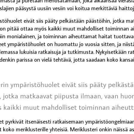
atamasta ja puretaan menosatamaan, joka aikaansaa vierasl
raslajien pääsystä uusiin vesiin voi koitua merkittäviä haittoj
stöhuolet eivät siis pääty pelkästään päästöihin, jotka ma
on pitää ottaa myös kaikki muut mahdolliset toiminnan ai
äin monialainen, ja toiminnan aiheuttamat haitat tuottavatk
eet ympäristöhuolet on huomattu jo vuosia sitten, ja niist
emassa lukuisia ratkaisuja ja tutkimusta. Nykyisetkään ratk
niidenkin parissa on vielä tehtävä, jotta saadaan koko kansa
rin ympäristöhuolet eivät siis pääty pelkäst
, jotka matkaavat piipusta ilmaan, vaan huo
 kaikki muut mahdolliset toiminnan aiheutt
set pyrkivät itsenäisesti ratkaisemaan ympäristöongelmiaan 
koko meriklusterille yhteisiä. Meriklusteri onkin näissä a