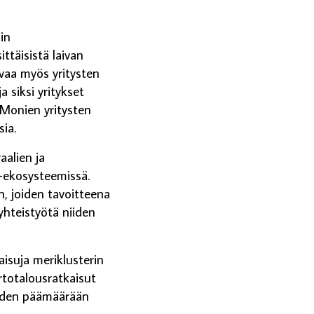
iin
ttäisistä laivan
aivaa myös yritysten
a siksi yritykset
. Monien yritysten
sia.
aalien ja
a-ekosysteemissä.
n, joiden tavoitteena
 yhteistyötä niiden
aisuja meriklusterin
ertotalousratkaisut
liuden päämäärään