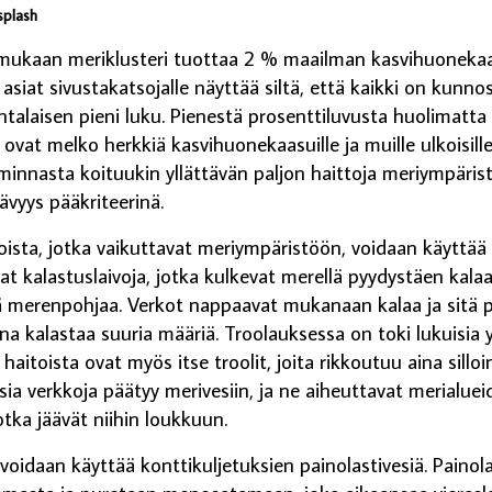
splash
ukaan meriklusteri tuottaa 2 % maailman kasvihuonekaa
siat sivustakatsojalle näyttää siltä, että kaikki on kunnos
alaisen pieni luku. Pienestä prosenttiluvusta huolimatta as
ovat melko herkkiä kasvihuonekaasuille ja muille ulkoisille 
innasta koituukin yllättävän paljon haittoja meriympäristöl
ävyys pääkriteerinä.
ista, jotka vaikuttavat meriympäristöön, voidaan käyttää 
vat kalastuslaivoja, jotka kulkevat merellä pyydystäen kalaa
lä merenpohjaa. Verkot nappaavat mukanaan kalaa ja sitä 
 kalastaa suuria määriä. Troolauksessa on toki lukuisia
haitoista ovat myös itse troolit, joita rikkoutuu aina silloi
isia verkkoja päätyy merivesiin, ja ne aiheuttavat merialue
jotka jäävät niihin loukkuun.
voidaan käyttää konttikuljetuksien painolastivesiä. Painol