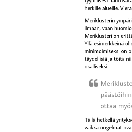
tyypillisesti lähtös
herkille alueille. Vie
Meriklusterin ympäri
ilmaan, vaan huomio
Meriklusteri on eritt
Yllä esimerkkeinä oll
minimoimiseksi on ol
täydellisiä ja töitä 
osalliseksi.
Merikluste
päästöihin
ottaa myös
Tällä hetkellä yrityk
vaikka ongelmat ovat 