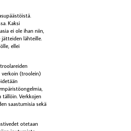
supäästöistä.
sa. Kaksi
ia ei ole ihan niin,
jätteiden lähteille.
le, ellei
troolareiden
 verkoin (troolein)
pidetään
 ympäristöongelmia,
n tällöin. Verkkojen
iden saastumisia sekä
astivedet otetaan