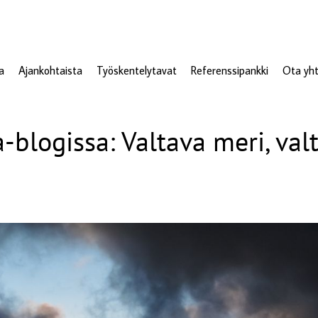
a
Ajankohtaista
Työskentelytavat
Referenssipankki
Ota yht
-blogissa: Valtava meri, val