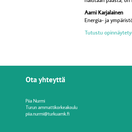
Aarni Karjalainen
Energia- ja ympärist
Tutustu opinnäytet
Ota yhteyttä
Piia Nurmi
Turun ammattikorkeakoulu
piia.nurmi@turkuamk.fi