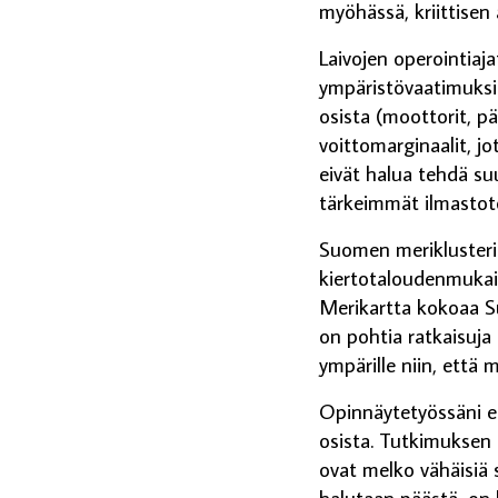
myöhässä, kriittisen 
Laivojen operointiaja
ympäristövaatimuksiin
osista (moottorit, pä
voittomarginaalit, jo
eivät halua tehdä suu
tärkeimmät ilmastotoi
Suomen meriklusteri 
kiertotaloudenmukais
Merikartta kokoaa Su
on pohtia ratkaisuja 
ympärille niin, että m
Opinnäytetyössäni ets
osista. Tutkimuksen a
ovat melko vähäisiä s
halutaan päästä, on l