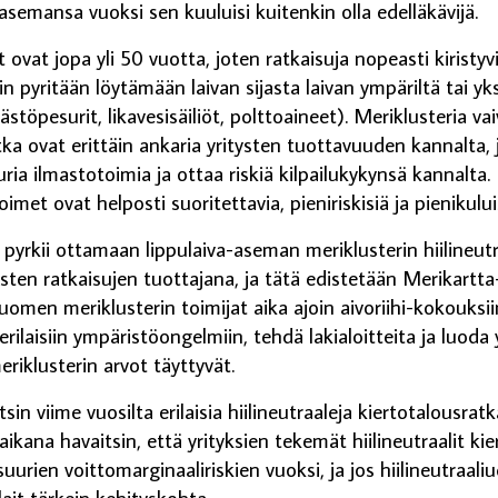
asemansa vuoksi sen kuuluisi kuitenkin olla edelläkävijä.
t ovat jopa yli 50 vuotta, joten ratkaisuja nopeasti kiristyv
 pyritään löytämään laivan sijasta laivan ympäriltä tai yksi
ästöpesurit, likavesisäiliöt, polttoaineet). Meriklusteria v
tka ovat erittäin ankaria yritysten tuottavuuden kannalta, j
ria ilmastotoimia ja ottaa riskiä kilpailukykynsä kannalta
met ovat helposti suoritettavia, pieniriskisiä ja pienikului
pyrkii ottamaan lippulaiva-aseman meriklusterin hiilineutr
ten ratkaisujen tuottajana, ja tätä edistetään Merikartt
omen meriklusterin toimijat aika ajoin aivoriihi-kokouksii
erilaisiin ympäristöongelmiin, tehdä lakialoitteita ja luoda
eriklusterin arvot täyttyvät.
in viime vuosilta erilaisia hiilineutraaleja kiertotalousratk
ikana havaitsin, että yrityksien tekemät hiilineutraalit ki
uurien voittomarginaaliriskien vuoksi, ja jos hiilineutraa
ait tärkein kehityskohta.