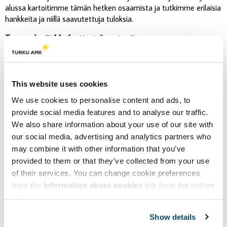
alussa kartoitimme tämän hetken osaamista ja tutkimme erilaisia
hankkeita ja niillä saavutettuja tuloksia.
Teemaryhmät Merikartta-työn vetureita
Tärkeä osa Merikartan työtä ovat teemaryhmät, joissa ideoidaan
uusia hankeavauksia, yhteistyökuvioita ja toimenpiteitä
hiilineutraalin meriklusterin edistämiseksi. Teemaryhmiä on neljä,
This website uses cookies
ja ne keskittyvät hyvinvoivaan mereen, hiilineutraaliin
We use cookies to personalise content and ads, to
polttoaineeseen ja energiaan, modulaarisuuteen ja kestäviin
provide social media features and to analyse our traffic.
materiaaleihin sekä kestävän merenkulun operointiin.
Teemaryhmät on muodostettu Merikartta-työskentelyn alussa
We also share information about your use of our site with
järjestettyjen työpajojen pohjalta. Polttoaineet, energia,
our social media, advertising and analytics partners who
materiaalit, modulaarisuus, kiertotalous, kestävyys ja luonnon
may combine it with other information that you’ve
monimuotoisuuden suojeleminen nousivat työpajoissa esille.
provided to them or that they’ve collected from your use
of their services. You can change cookie preferences
Teemaryhmät kokoontuvat säännöllisesti puimaan, minkälaisia
from the
Information about cookies
link from the bottom
toimenpiteitä kuhunkin teemaan liittyen pitäisi tehdä, jotta
of the page.
kiertotalouden mukainen meriklusteri edistyisi.
Teemaryhmät
ovat aiheiltaan erilaisia, mikä näkyy myös niiden työtavoissa.
Show details
Esimerkiksi Hyvinvoiva meri -teemaryhmässä on perehdytty