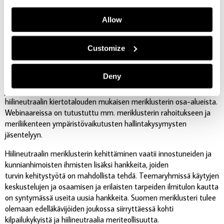
asiantuntijoiden johdolla suurimpiin globaaleihin ja paikallisiin
ympäristöhaasteisiin ja pohdittu, miten niitä voidaan käytännössä
Allow
torjua. Hiilineutraali polttoaine ja energia -ryhmä puolestaan on
kartoittanut, missä piilevät teeman tutkimattomat alueet ja
Customize
aloittanut näihin liittyvien demonstraatioiden suunnittelun.
Osaamisen jakaminen on tärkeää niin teemaryhmissä kuin koko
Deny
Merikartta-ekosysteemissäkin. Muutaman kuukauden välein
järjestettävät Pysy kartalla -webinaarit jakavat tietoa
hiilineutraalin kiertotalouden mukaisen meriklusterin osa-alueista.
Webinaareissa on tutustuttu mm. meriklusterin rahoitukseen ja
meriliikenteen ympäristövaikutusten hallintakysymysten
jäsentelyyn.
Hiilineutraalin meriklusterin kehittäminen vaatii innostuneiden ja
kunnianhimoisten ihmisten lisäksi hankkeita, joiden
turvin kehitystyötä on mahdollista tehdä. Teemaryhmissä käytyjen
keskustelujen ja osaamisen ja erilaisten tarpeiden ilmitulon kautta
on syntymässä useita uusia hankkeita. Suomen meriklusteri tulee
olemaan edelläkävijöiden joukossa siirryttäessä kohti
kilpailukykyistä ja hiilineutraalia meriteollisuutta.