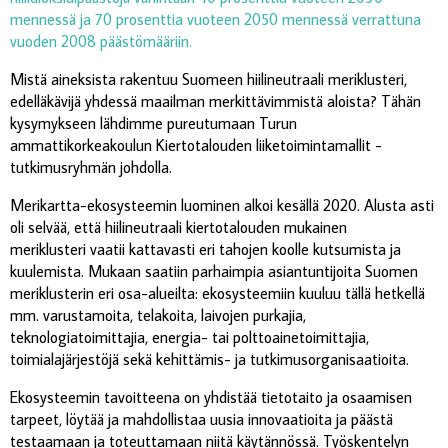
mennessä ja 70 prosenttia vuoteen 2050 mennessä verrattuna
vuoden 2008 päästömääriin.
Mistä aineksista rakentuu Suomeen hiilineutraali meriklusteri,
edelläkävijä yhdessä maailman merkittävimmistä aloista? Tähän
kysymykseen lähdimme pureutumaan Turun
ammattikorkeakoulun Kiertotalouden liiketoimintamallit -
tutkimusryhmän johdolla.
Merikartta-ekosysteemin luominen alkoi kesällä 2020. Alusta asti
oli selvää, että hiilineutraali kiertotalouden mukainen
meriklusteri vaatii kattavasti eri tahojen koolle kutsumista ja
kuulemista. Mukaan saatiin parhaimpia asiantuntijoita Suomen
meriklusterin eri osa-alueilta: ekosysteemiin kuuluu tällä hetkellä
mm. varustamoita, telakoita, laivojen purkajia,
teknologiatoimittajia, energia- tai polttoainetoimittajia,
toimialajärjestöjä sekä kehittämis- ja tutkimusorganisaatioita.
Ekosysteemin tavoitteena on yhdistää tietotaito ja osaamisen
tarpeet, löytää ja mahdollistaa uusia innovaatioita ja päästä
testaamaan ja toteuttamaan niitä käytännössä. Työskentelyn