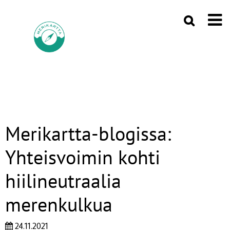
Merikartta-blogissa:
Yhteisvoimin kohti
hiilineutraalia
merenkulkua
24.11.2021