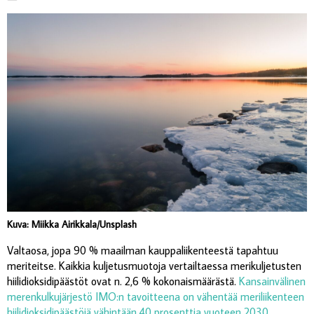
Kuva: Miikka Airikkala/Unsplash
Valtaosa, jopa 90 % maailman kauppaliikenteestä tapahtuu
meriteitse. Kaikkia kuljetusmuotoja vertailtaessa merikuljetusten
hiilidioksidipäästöt ovat n. 2,6 % kokonaismäärästä.
Kansainvälinen
merenkulkujärjestö IMO:n tavoitteena on vähentää meriliikenteen
hiilidioksidipäästöjä vähintään 40 prosenttia vuoteen 2030